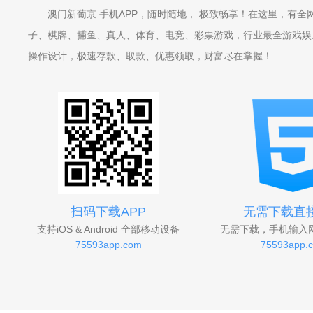
澳门新葡京 手机APP，随时随地， 极致畅享！在这里，有全
子、棋牌、捕鱼、真人、体育、电竞、彩票游戏，行业最全游戏娱乐
操作设计，极速存款、取款、优惠领取，财富尽在掌握！
扫码下载APP
无需下载直
支持iOS & Android 全部移动设备
无需下载，手机输入
75593app.com
75593app.