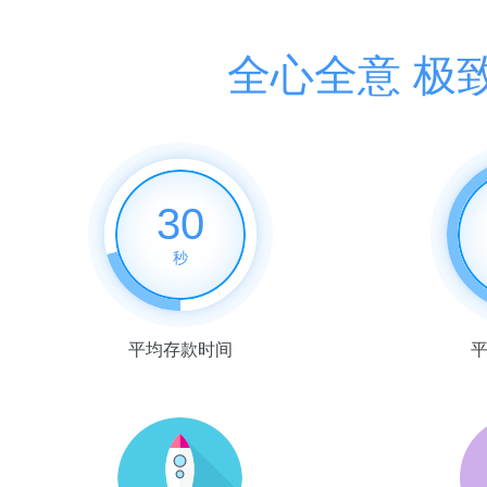
全心全意 极
30
秒
平均存款时间