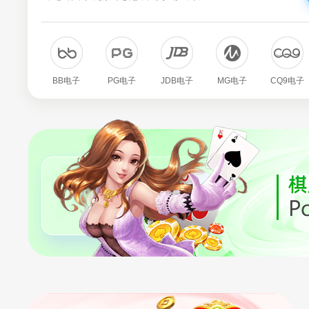
BB电子
PG电子
JDB电子
MG电子
CQ9电子