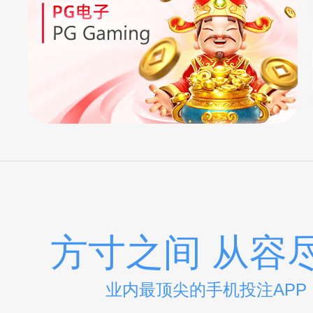
方寸之间 从容
业内最顶尖的手机投注APP