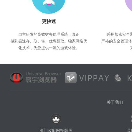
更快速
自主研发的高效财务处理系统，真正
采用加密安全通
做到极速存、取、转、优惠领取。独家网络优
严格的安全管理体
化技术，为您提供一流的游戏体验。
关于我们
澳门政府网投牌照
英